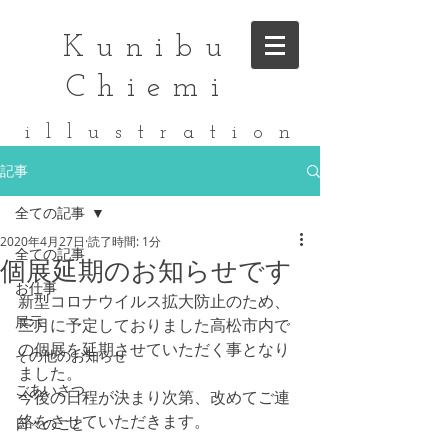
Kunibu
Chiemi
i l l u s t r a t i o n
記事
全ての記事
2020年4月27日
読了時間: 1分
全ての記事
個展延期のお知らせです
お仕事
新型コロナウイルス拡大防止のため、
展示
三月に予定しておりました高松市内で
の個展を延期させていただく事となり
その他のお知らせ
ました。
ごあいさつ
今後の日程が決まり次第、改めてご連
絡をさせていただきます。
日々のこと