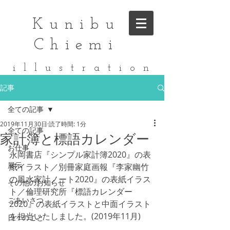
Kunibu
Chiemi
i l l u s t r a t i o n
記事
全ての記事
2019年11月30日
読了時間: 1分
全ての記事
家計簿と標語カレンダー
お仕事
永岡書店『シンプル家計簿2020』の表
展示
紙イラスト／別冊家庭画報『李家幽竹
の風水家計ノート2020』の表紙イラス
その他のお知らせ
ト／倫理研究所『標語カレンダー
ごあいさつ
2020』の表紙イラストと中面イラスト
を担当いたしました。(2019年11月)
日々のこと