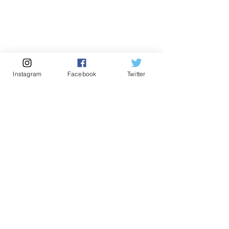
Instagram
Facebook
Twitter
コメント
この投稿へのコメントは利用でき
2021年 オリジナル卓上カ
CD『Homing
なくなりました。詳細はサイト所
レンダー
コード）』カバ
有者にお問い合わせください。
ト