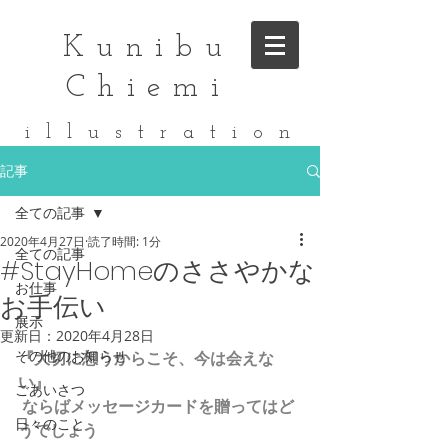
Kunibu
Chiemi
i l l u s t r a t i o n
記事
全ての記事
2020年4月27日
読了時間: 1分
全ての記事
#StayHomeのささやかな
お仕事
お手伝い
展示
更新日：
2020年4月28日
その他のお知らせ
『大切に想うからこそ、今は会えな
い』
ごあいさつ
 ならばメッセージカードを贈ってはど
日々のこと
うでしょう