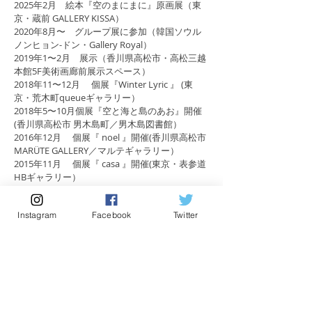
2025年2月 絵本『空のまにまに』原画展（東
京・蔵前 GALLERY KISSA）
2020年8月〜 グループ展に参加（韓国ソウル
ノンヒョン-ドン・Gallery Royal）
2019年1〜2月 展示（香川県高松市・高松三越
本館5F美術画廊前展示スペース）
2018年11〜12月 個展『Winter Lyric 』 (東
京・荒木町queueギャラリー）
2018年5〜10月個展『空と海と島のあお』開催
(香川県高松市 男木島町／男木島図書館）
2016年12月 個展『 noel 』開催(香川県高松市
MARÜTE GALLERY／マルテギャラリー）
2015年11月 個展『 casa 』開催(東京・表参道
HBギャラリー）
2013年5月 個展『 paraller world 』開催 (東
京・表参道HBギャラリー)
Instagram
Facebook
Twitter
2008年5月 個展『 forest 』開催 (東京・表参
道HBギャラリー)
2006年11月 個展『 drop 』開催 (東京・表参
道HBギャラリー)
2004年6～7月 個展『skip』開催 (東京・新宿伊
勢丹BPQCフロア)
2001年11月 個展『hearty-arty』開催 (東京・
表参道HBギャラリー)