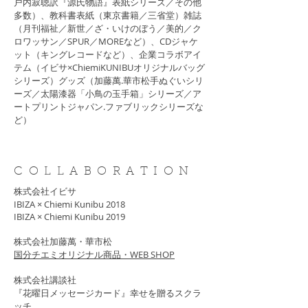
戸内寂聴訳『源氏物語』表紙シリーズ／その他
多数）、教科書表紙（東京書籍／三省堂）雑誌
（月刊福祉／新世／ざ・いけのぼう／美的／ク
ロワッサン／SPUR／MOREなど）、CDジャケ
ット（キングレコードなど）、企業コラボアイ
テム（イビサ×ChiemiKUNIBUオリジナルバッグ
シリーズ）グッズ（加藤萬.華市松手ぬぐいシリ
ーズ／太陽漆器「小鳥の玉手箱」シリーズ／ア
ートプリントジャパン.ファブリックシリーズな
ど）
COLLABORATION
株式会社イビサ
IBIZA × Chiemi Kunibu 2018
IBIZA × Chiemi Kunibu 2019
株式会社加藤萬・華市松
​国分チエミオリジナル商品・WEB SHOP
株式会社講談社
『花曜日メッセージカード』幸せを贈るスクラ
ッチ