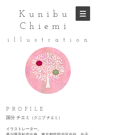
Kunibu
Chiemi
i l l u s t r a t i o n
PROFILE
国分 チエミ
（クニブ チエミ）
イラストレーター。
香川県高松市出身、東京都世田谷区在住。女子