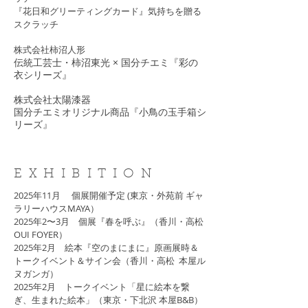
『花日和グリーティングカード』気持ちを贈る
スクラッチ
​株式会社柿沼人形
伝統工芸士・柿沼東光 × 国分チエミ​『彩の
衣シリーズ』
株式会社太陽漆器
​国分チエミオリジナル商品『小鳥の玉手箱シ
リーズ』
EXHIBITION
2025年11月 個展開催予定 (東京・外苑前 ギャ
ラリーハウスMAYA）
2025年2〜3月 個展『春を呼ぶ』（香川・高松
OUI FOYER）
2025年2月 絵本『空のまにまに』原画展時＆
トークイベント＆サイン会（香川・高松 本屋ル
ヌガンガ）
2025年2月 トークイベント「星に絵本を繋
ぎ、生まれた絵本」（東京・下北沢 本屋B&B）