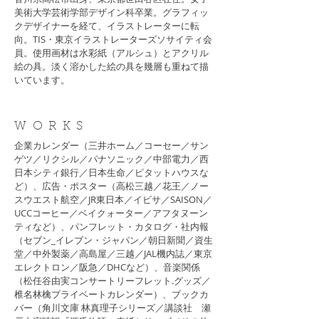
美術大学芸術学部デザイン科卒業。グラフィッ
クデザイナーを経て、イラストレーターに転
向。TIS・東京イラストレーターズソサイティ会
員。使用画材は水彩紙（アルシュ）とアクリル
絵の具。淡く溶かした絵の具を幾層も重ねて描
いています。
WORKS
企業カレンダー（三井ホーム／コーセー／サン
ゲツ／リクシル／パナソニック／中部電力／西
日本シティ銀行／日本生命／ピタットハウスな
ど）、広告・ポスター（高松三越／花王／ノー
スウエスト航空／JR東日本／イビサ／SAISON／
UCCコーヒー／ベイクォーター／アフタヌーン
ティなど）、パンフレット・カタログ・社内報
（セブン_イレブン・ジャパン／朝日新聞／資生
堂／中外製薬／高島屋／三越／JAL機内誌／東京
エレクトロン／阪急／DHCなど）、音楽関係
（松任谷由実コンサートリーフレット.グッズ／
椎名林檎プライベートカレンダー）、ブックカ
バー（角川文庫 林真理子シリーズ／講談社 瀬